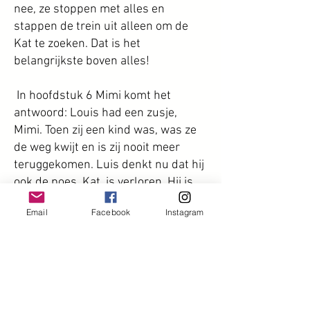
nee, ze stoppen met alles en
stappen de trein uit alleen om de
Kat te zoeken. Dat is het
belangrijkste boven alles!
In hoofdstuk 6 Mimi komt het
antwoord: Louis had een zusje,
Mimi. Toen zij een kind was, was ze
de weg kwijt en is zij nooit meer
teruggekomen. Luis denkt nu dat hij
ook de poes, Kat, is verloren. Hij is
bang en verdrietig. Maar Janna is
Email
Facebook
Instagram
een goede steun voor hem. Het is
het mooiste hoofdstuk van het boek
omdat het de diepe gevoelens
uitspreekt.
Huilen en Lachen -- het laatste