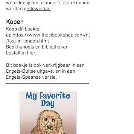
w
oordenlijsten in andere talen kunnen
worden
gedownload
.
Kopen
Koop dit boekje
op
https://www.thecibookshop.com/nl
/lost-in-london.html
Boekhandels en bibliotheken
bestellen
hier
.
Dit boekje is ook verkrijgbaar in een
Engels-Duitse uitgave
, en in een
Engels-Spaanse versie
.