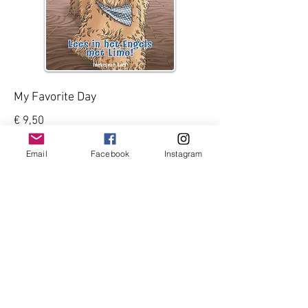
My Favorite Day
€
9,50
Auteur: Ineke van Lier
Email
Facebook
Instagram
Fotograaf: Monique van Slooten
Illustrator: Esther Rosier
ISBN
9789490824822
Limo houdt van koekjes. En van
verstoppertje spelen. Iedere dag doet
Limo iets leuks, met een vriend, met
Jasmijn of met Momo, zijn baasje. Hij
gaat naar de kapper en helpt met de