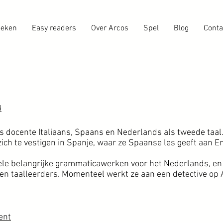
eken
Easy readers
Over Arcos
Spel
Blog
Conta
d
s docente Italiaans, Spaans en Nederlands als tweede taal
ze zich te vestigen in Spanje, waar ze Spaanse les geeft aan
le belangrijke grammaticawerken voor het Nederlands, en s
en taalleerders. Momenteel werkt ze aan een detective op 
ent