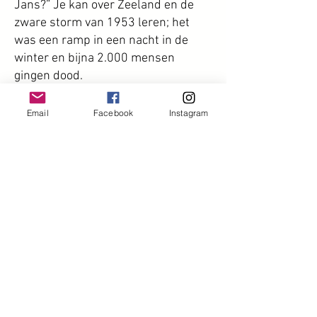
Jans?” Je kan over Zeeland en de
zware storm van 1953 leren; het
was een ramp in een nacht in de
winter en bijna 2.000 mensen
gingen dood.
Het boek gaat dus over
Email
Facebook
Instagram
verschillende Nederlandse plekken
en specifieke Nederlandse situaties:
pannenkoeken eten, haring eten,
molens, boot tours, bruggen, water
en treinstation (Leiden). Het lijkt een
lichte en leuke reis rond door
Nederland. Het boek is een
wandeling door de Nederlandse
cultuur. Heel plezierig om te lezen!
Maar één van de opdrachten had het
Van Gogh Museum (AMS) kunnen